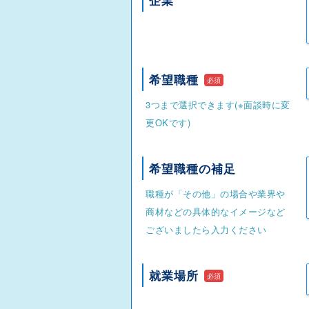
企業
希望職種
必須
3つまで選択できます(※面談時に変
更OKです)
希望職種の補足
職種が「その他」の場合や業界や
商材などの具体的なイメージなど
ございましたら入力ください
就業場所
必須