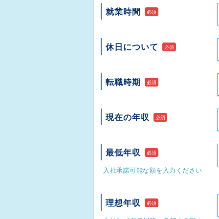
就業時間
必須
休日について
必須
転職時期
必須
現在の年収
必須
最低年収
必須
入社承諾可能な額を入力ください
理想年収
必須