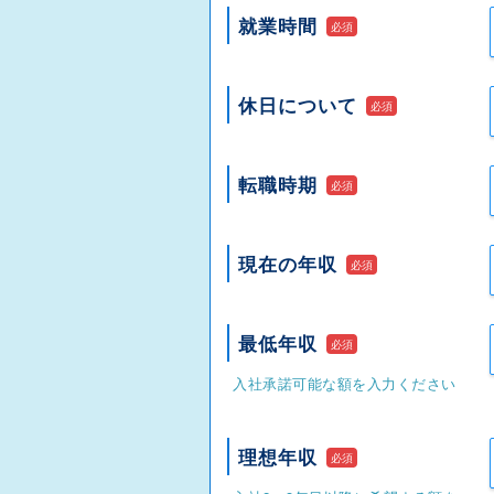
就業時間
必須
休日について
必須
転職時期
必須
現在の年収
必須
最低年収
必須
入社承諾可能な額を入力ください
理想年収
必須