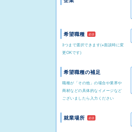
企業
希望職種
必須
3つまで選択できます(※面談時に変
更OKです)
希望職種の補足
職種が「その他」の場合や業界や
商材などの具体的なイメージなど
ございましたら入力ください
就業場所
必須