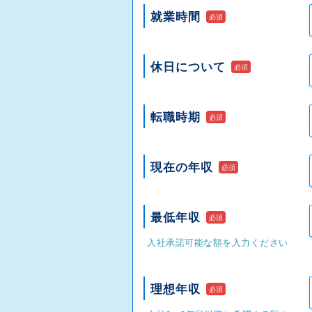
就業時間
必須
休日について
必須
転職時期
必須
現在の年収
必須
最低年収
必須
入社承諾可能な額を入力ください
理想年収
必須