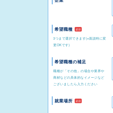
企業
希望職種
必須
3つまで選択できます(※面談時に変
更OKです)
希望職種の補足
職種が「その他」の場合や業界や
商材などの具体的なイメージなど
ございましたら入力ください
就業場所
必須